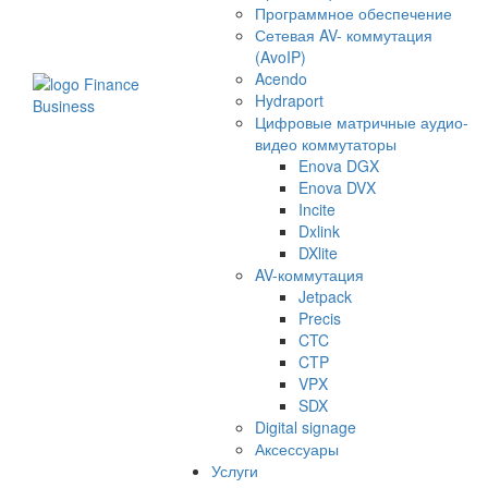
Программное обеспечение
Сетевая AV- коммутация
(AvoIP)
Acendo
Hydraport
Цифровые матричные аудио-
видео коммутаторы
Enova DGX
Enova DVX
Incite
Dxlink
DXlite
AV-коммутация
Jetpack
Precis
CTC
CTP
VPX
SDX
Digital signage
Аксессуары
Услуги