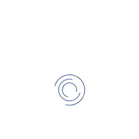
ния 7 " дюймов Modero X G5