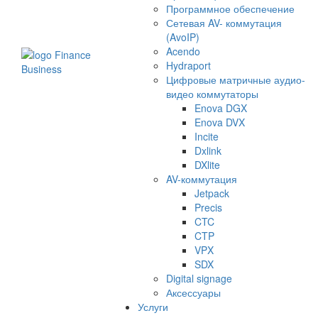
Программное обеспечение
Сетевая AV- коммутация
(AvoIP)
Acendo
Hydraport
Цифровые матричные аудио-
видео коммутаторы
Enova DGX
Enova DVX
Incite
Dxlink
DXlite
AV-коммутация
Jetpack
Precis
CTC
CTP
VPX
SDX
Digital signage
Аксессуары
Услуги