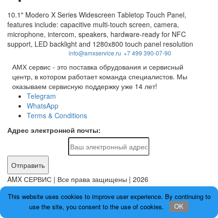
10.1" Modero X Series Widescreen Tabletop Touch Panel,
features include: capacitive multi-touch screen, camera,
microphone, intercom, speakers, hardware-ready for NFC
support, LED backlight and 1280x800 touch panel resolution
info@amxservice.ru
+7 499 390-07-90
АМХ сервис - это поставка обрудования и сервисный
центр, в котором работает команда специалистов. Мы
оказываем сервисную поддержку уже 14 лет!
Telegram
WhatsApp
Terms & Conditions
Адрес электронной почты:
Отправить
AMX СЕРВИС | Все права защищены | 2026
ИП Матвеева М.А. ОГРНИП 320774600396695
This website uses cookies to improve user experience. By continuing to
use the site, you consent to the use of cookies.
OK
Главная
О нас
Услуги
Бренды