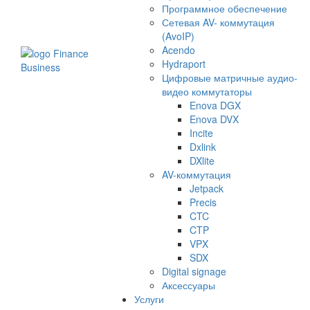
Программное обеспечение
Сетевая AV- коммутация
(AvoIP)
Acendo
Hydraport
Цифровые матричные аудио-
видео коммутаторы
Enova DGX
Enova DVX
Incite
Dxlink
DXlite
AV-коммутация
Jetpack
Precis
CTC
CTP
VPX
SDX
Digital signage
Аксессуары
Услуги