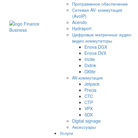
Программное обеспечение
Сетевая AV- коммутация
(AvoIP)
Acendo
Hydraport
Цифровые матричные аудио-
видео коммутаторы
Enova DGX
Enova DVX
Incite
Dxlink
DXlite
AV-коммутация
Jetpack
Precis
CTC
CTP
VPX
SDX
Digital signage
Аксессуары
Услуги